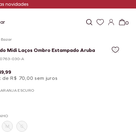
s novidades
ar
0
/
Bazar
ido Midi Laços Ombro Estampado Aruba
100763-030-A
49,99
x de R$ 70,00 sem juros
LARANJA ESCURO
NHO
M
G