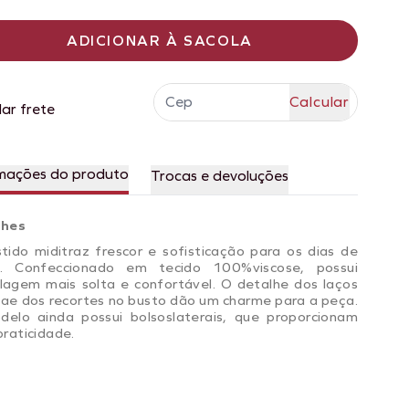
ADICIONAR À SACOLA
lar frete
mações do produto
Trocas e devoluções
lhes
tido miditraz frescor e sofisticação para os dias de
o. Confeccionado em tecido 100%viscose, possui
agem mais solta e confortável. O detalhe dos laços
çae dos recortes no busto dão um charme para a peça.
elo ainda possui bolsoslaterais, que proporcionam
praticidade.