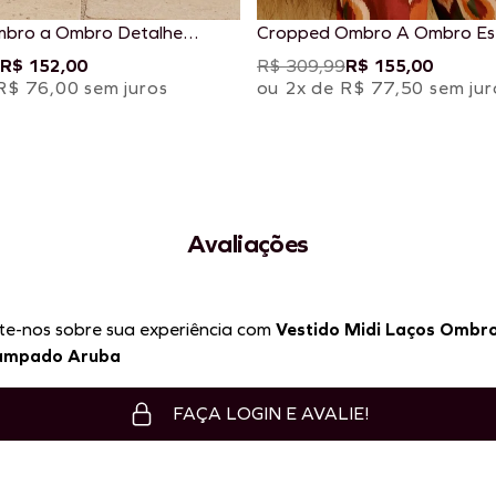
mbro a Ombro Detalhe
Cropped Ombro A Ombro E
 Estampado Copaiba
Taquile
R$ 152,00
R$ 309,99
R$ 155,00
R$ 76,00 sem juros
ou 2x de R$ 77,50 sem jur
Avaliações
te-nos sobre sua experiência com
Vestido Midi Laços Ombr
ampado Aruba
FAÇA LOGIN E AVALIE!