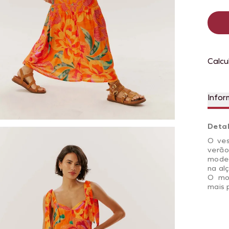
Calcu
Infor
Deta
O ves
verã
model
na al
O mod
mais 