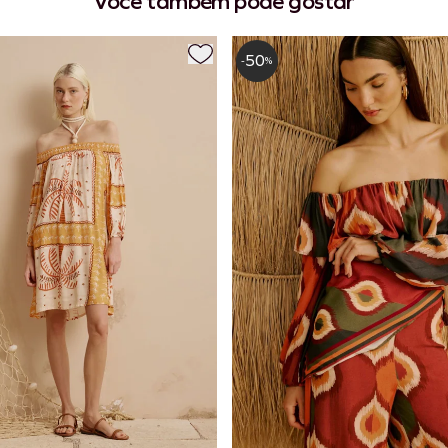
Você também pode gostar
50
-
%