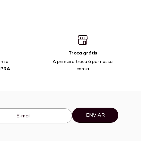
Troca grátis
om o
A primeira troca é por nossa
MPRA
conta
ENVIAR