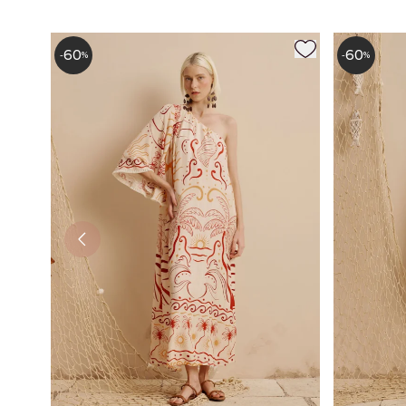
60
60
-
%
-
%