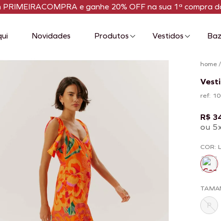
m PRIMEIRACOMPRA e ganhe 20% OFF na sua 1ª compra da
qui
Novidades
Produtos
Vestidos
Baz
home
Vest
ref: 
R$ 3
ou 5
COR: 
TAMA
P