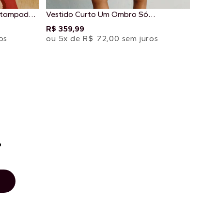
stampado
Vestido Curto Um Ombro Só
Estampado Aurora Floral
R$ 359,99
os
ou 5x de R$ 72,00 sem juros
o