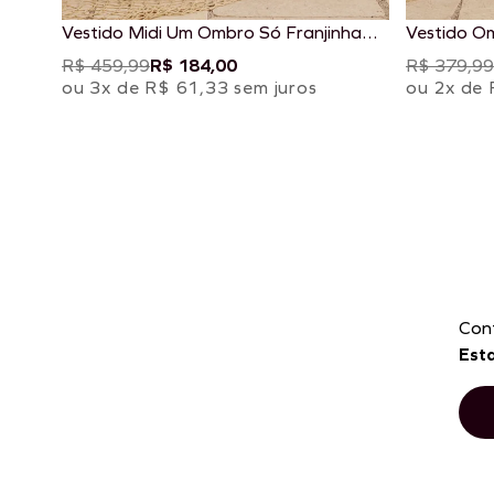
Vestido Midi Um Ombro Só Franjinha
Vestido O
Estampado Marahú
Ponteiras
R$ 459,99
R$ 184,00
R$ 379,99
ou 3x de R$ 61,33 sem juros
ou 2x de 
Con
Est