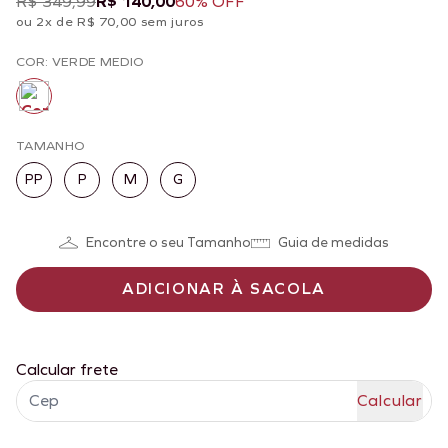
R$ 349,99
R$ 140,00
60% OFF
ou 2x de R$ 70,00 sem juros
COR: VERDE MEDIO
TAMANHO
PP
P
M
G
Encontre o seu Tamanho
Guia de medidas
ADICIONAR À SACOLA
Calcular frete