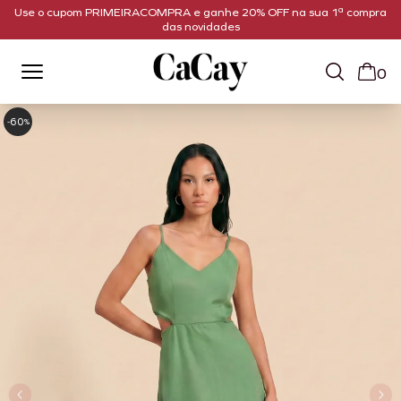
Use o cupom PRIMEIRACOMPRA e ganhe 20% OFF na sua 1ª compra
das novidades
0
60
-
%