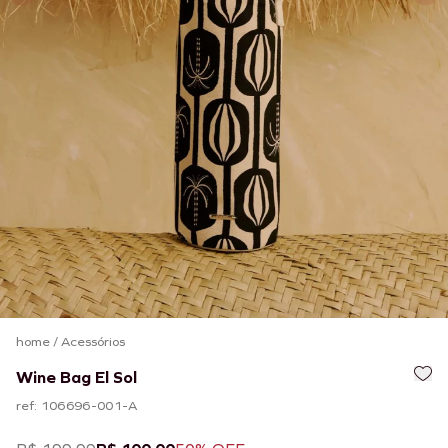
home
/
Acessórios
Wine Bag El Sol
ref: 106696-001-A