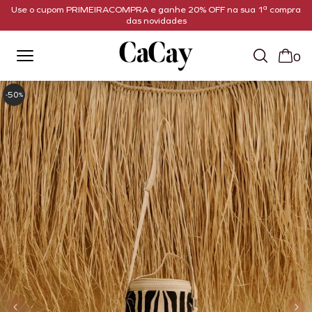
Use o cupom PRIMEIRACOMPRA e ganhe 20% OFF na sua 1ª compra
das novidades
0
50
-
%