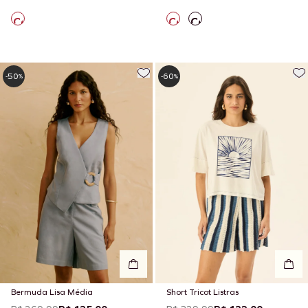
50
60
-
%
-
%
Bermuda Lisa Média
Short Tricot Listras