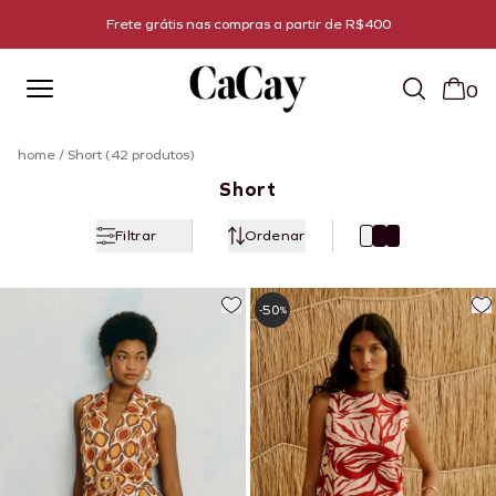
Todo bazar com 60% off
0
home
/
Short (42 produtos)
Short
Filtrar
Ordenar
50
-
%