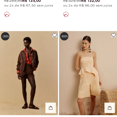
R$ 269,99
R$ 135,00
R$ 329,99
R$ 132,00
ou 2x de R$ 67,50 sem juros
ou 2x de R$ 66,00 sem juros
30
60
-
%
-
%