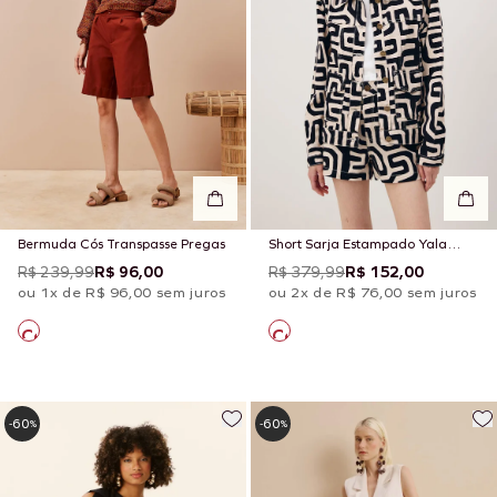
Bermuda Cós Transpasse Pregas
Short Sarja Estampado Yala
Preto
R$ 239,99
R$ 96,00
R$ 379,99
R$ 152,00
ou 1x de R$ 96,00 sem juros
ou 2x de R$ 76,00 sem juros
60
60
-
%
-
%