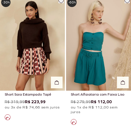
30
60
-
%
-
%
Short Saia Estampado Tapê
Short Alfaiataria com Faixa Liso
R$ 319,99
R$ 223,99
R$ 279,99
R$ 112,00
ou 3x de R$ 74,66 sem juros
ou 1x de R$ 112,00 sem
juros