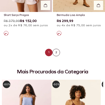
Short Sarja Pregas
Bermuda Lisa Ampla
R$ 379,99
R$ 152,00
R$ 299,99
ou 2x de R$ 76,00 sem juros
ou 4x de R$ 75,00 sem juros
1
2
Mais Procurados da Categoria
-60%
-60%
-