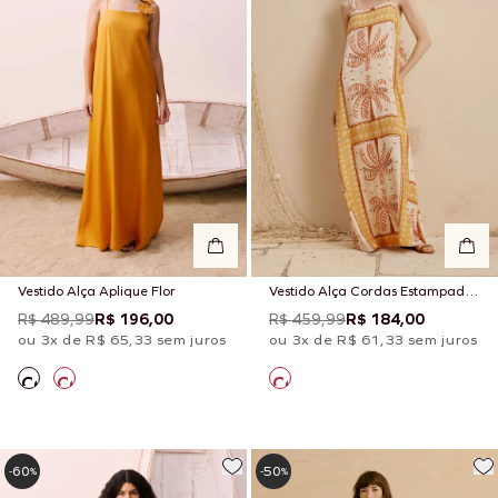
Vestido Alça Aplique Flor
Vestido Alça Cordas Estampado
Copaiba
R$ 489,99
R$ 196,00
R$ 459,99
R$ 184,00
ou 3x de R$ 65,33 sem juros
ou 3x de R$ 61,33 sem juros
60
50
-
%
-
%