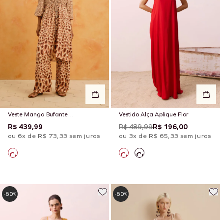
Veste Manga Bufante
Vestido Alça Aplique Flor
Estampada La Selva
R$ 439,99
R$ 489,99
R$ 196,00
ou 6x de R$ 73,33 sem juros
ou 3x de R$ 65,33 sem juros
60
60
-
%
-
%