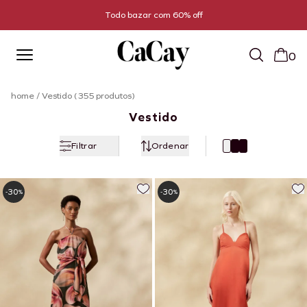
Todo bazar com 60% off
0
home
/
Vestido (355 produtos)
Vestido
Filtrar
Ordenar
30
30
-
%
-
%