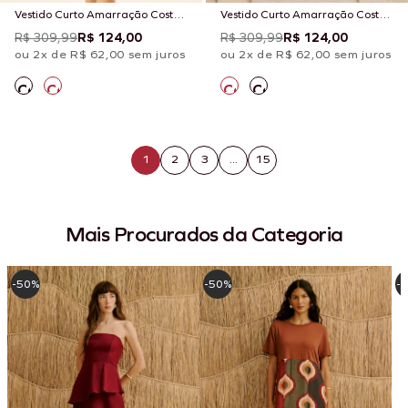
Vestido Curto Amarração Costas
Vestido Curto Amarração Costas
Liso
Liso
R$ 309,99
R$ 124,00
R$ 309,99
R$ 124,00
ou 2x de R$ 62,00 sem juros
ou 2x de R$ 62,00 sem juros
1
2
3
...
15
Mais Procurados da Categoria
-50%
-50%
-