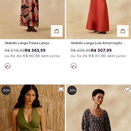
Vestido Longo Faixa Lenço
Vestido Longo Liso Amarração
Estampado Follaje
Costas
R$ 519,99
R$ 363,99
R$ 439,99
R$ 307,99
ou 6x de R$ 60,66 sem juros
ou 5x de R$ 61,60 sem juros
50
30
-
%
-
%