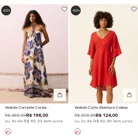
60
60
-
%
-
%
Vestido Corrente Corda
Vestido Curto Abertura Costas
Estampado Papoula
R$ 489,99
R$ 196,00
R$ 309,99
R$ 124,00
ou 3x de R$ 65,33 sem juros
ou 2x de R$ 62,00 sem juros