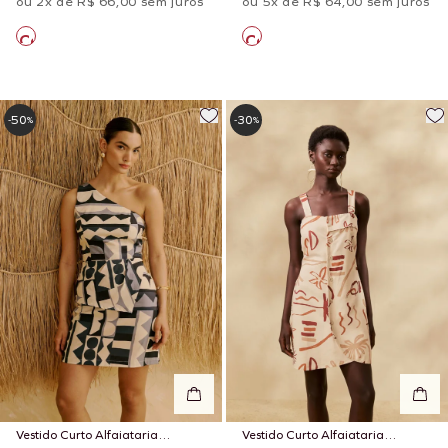
ou 2x de R$ 66,00 sem juros
ou 5x de R$ 64,00 sem juros
50
30
-
%
-
%
Vestido Curto Alfaiataria
Vestido Curto Alfaiataria