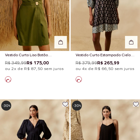
Vestido Curto Liso Botão
Vestido Curto Estampado Cielo
Orgânico
Inca
R$ 349,99
R$ 175,00
R$ 379,99
R$ 265,99
ou 2x de R$ 87,50 sem juros
ou 4x de R$ 66,50 sem juros
30
30
-
%
-
%