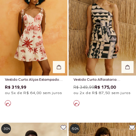
Vestido Curto Alças Estampado
Vestido Curto Alfaiataria
Playa Blanca
Estampado Quilt
R$ 319,99
R$ 349,99
R$ 175,00
ou 5x de R$ 64,00 sem juros
ou 2x de R$ 87,50 sem juros
30
50
-
%
-
%