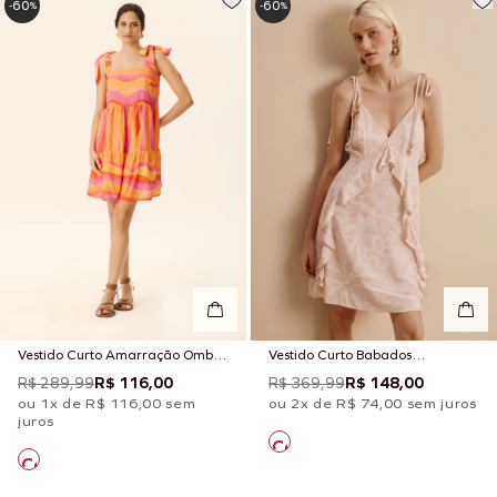
60
60
-
%
-
%
Vestido Curto Amarração Ombro
Vestido Curto Babados
Estampado Jujuy
Estampado Maraca
R$ 289,99
R$ 116,00
R$ 369,99
R$ 148,00
ou 1x de R$ 116,00 sem
ou 2x de R$ 74,00 sem juros
juros