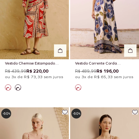
Vestido Chemise Estampado
Vestido Corrente Corda
Incaica
Estampado Papoula
R$ 439,99
R$ 220,00
R$ 489,99
R$ 196,00
ou 3x de R$ 73,33 sem juros
ou 3x de R$ 65,33 sem juros
60
60
-
%
-
%