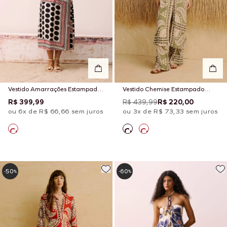
Vestido Amarrações Estampado
Vestido Chemise Estampado
Açaí
Incaica
R$ 399,99
R$ 439,99
R$ 220,00
ou 6x de R$ 66,66 sem juros
ou 3x de R$ 73,33 sem juros
50
60
-
%
-
%