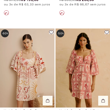
ou 3x de R$ 63,33 sem juros
ou 3x de R$ 66,67 sem juros
60
50
-
%
-
%