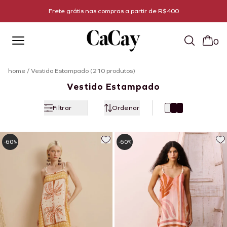
Todo bazar com 60% off
0
home
/
Vestido Estampado (210 produtos)
Vestido Estampado
Filtrar
Ordenar
60
60
-
%
-
%