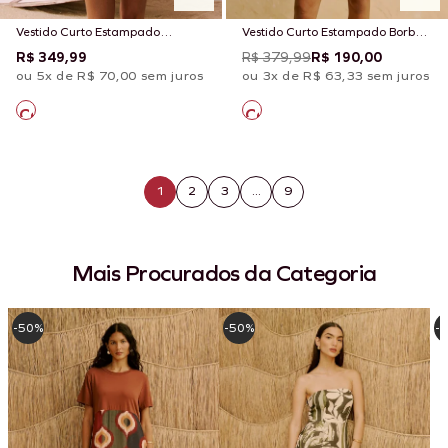
Vestido Curto Estampado
Vestido Curto Estampado Borbo
Belterra
Boho
R$ 349,99
R$ 379,99
R$ 190,00
ou 5x de R$ 70,00 sem juros
ou 3x de R$ 63,33 sem juros
1
2
3
...
9
Mais Procurados da Categoria
-50%
-50%
-