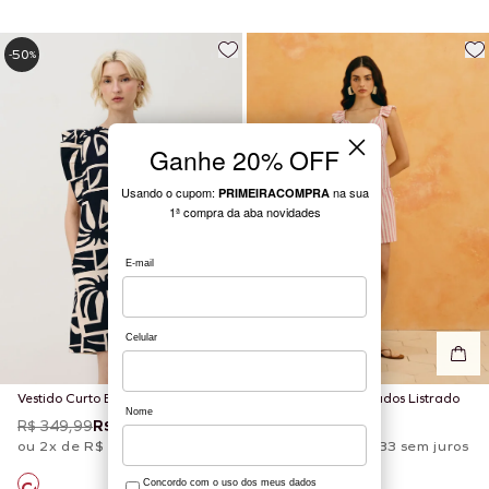
50
-
%
Vestido Curto Babados
Vestido Curto Babados Listrado
Estampado Reflexo
R$ 349,99
R$ 175,00
R$ 379,99
ou 2x de R$ 87,50 sem juros
ou 6x de R$ 63,33 sem juros