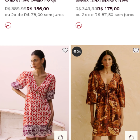
Vestido Curto Detalhe Franja
Vestido Curto Detalhe V Busto
Manga Estampado Marahu
Estampado Yura
R$ 389,99
R$ 156,00
R$ 349,99
R$ 175,00
ou 2x de R$ 78,00 sem juros
ou 2x de R$ 87,50 sem juros
50
-
%