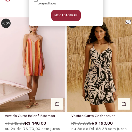
60
50
-
%
-
%
Vestido Curto Balonê Estampado
Vestido Curto Cachecouer
Itaúba
Estampado Cacau Zebra
R$ 349,99
R$ 140,00
R$ 379,99
R$ 190,00
ou 2x de R$ 70,00 sem juros
ou 3x de R$ 63,33 sem juros