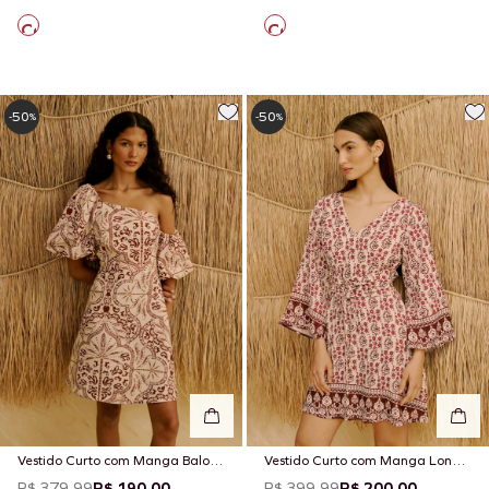
50
50
-
%
-
%
Vestido Curto com Manga Balone
Vestido Curto com Manga Longa
Estampado Palmas Del Sol
Estampado Pasco
R$ 379,99
R$ 190,00
R$ 399,99
R$ 200,00