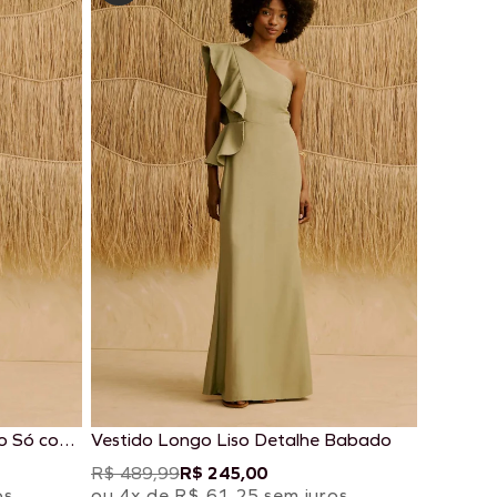
o Só com
Vestido Longo Liso Detalhe Babado
R$ 489,99
R$ 245,00
os
ou 4x de R$ 61,25 sem juros