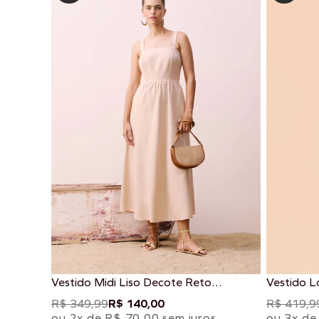
Vestido Midi Liso Decote Reto
Vestido L
Amarração
R$ 349,99
R$ 140,00
R$ 419,9
ou 2x de R$ 70,00 sem juros
ou 3x de