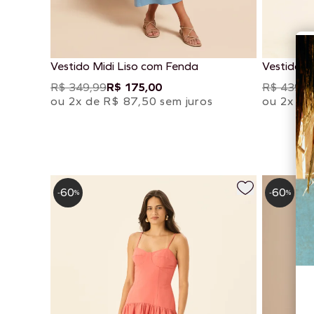
Vestido Midi Liso com Fenda
Vestido 
Liso
R$ 349,99
R$ 175,00
R$ 439,9
ou 2x de R$ 87,50 sem juros
ou 2x de
60
60
-
%
-
%