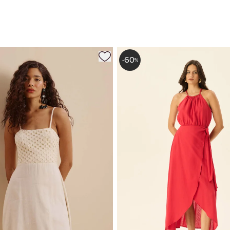
60
-
%