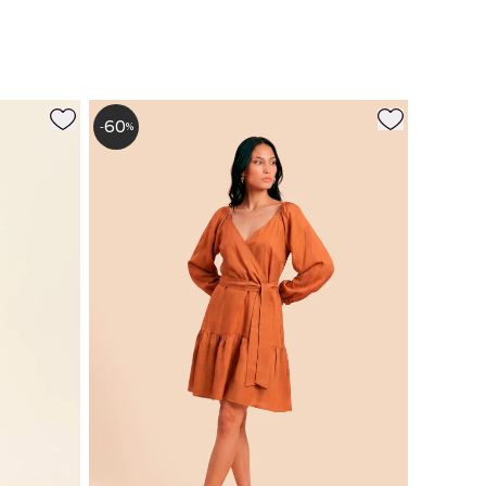
60
-
%