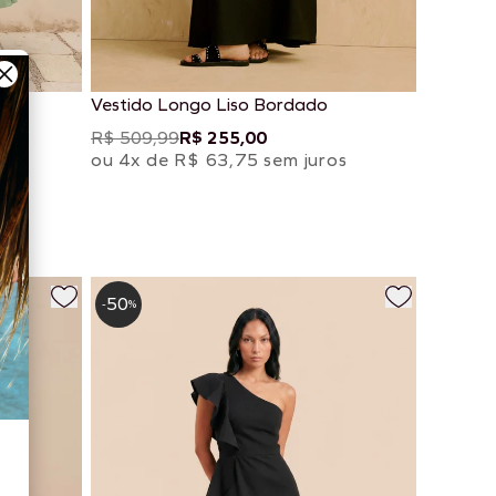
Vestido Longo Liso Bordado
R$ 509,99
R$ 255,00
os
ou 4x de R$ 63,75 sem juros
50
-
%