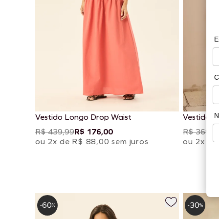
Vestido Longo Drop Waist
Vestido 
R$ 439,99
R$ 176,00
R$ 369,9
ou 2x de R$ 88,00 sem juros
ou 2x de
60
30
-
%
-
%