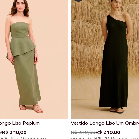
ongo Liso Peplum
Vestido Longo Liso Um Ombr
Passador
9
R$ 210,00
R$ 419,99
R$ 210,00
 R$ 70,00 sem juros
ou 3x de R$ 70,00 sem jur