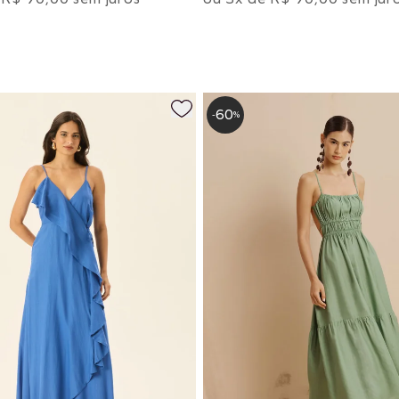
60
-
%