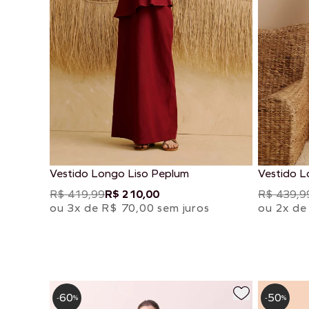
Vestido Longo Liso Peplum
Vestido L
R$ 419,99
R$ 210,00
R$ 439,9
ou 3x de R$ 70,00 sem juros
ou 2x de
60
50
-
%
-
%