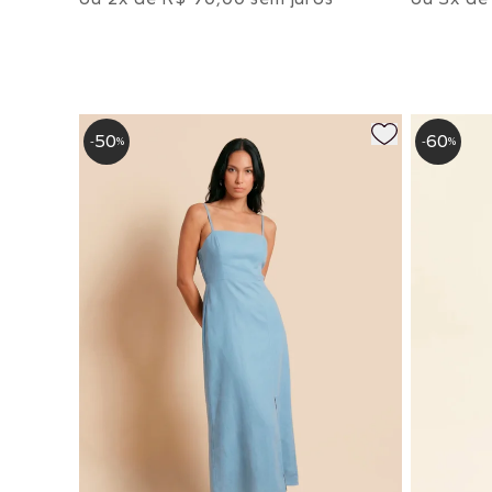
50
60
-
%
-
%