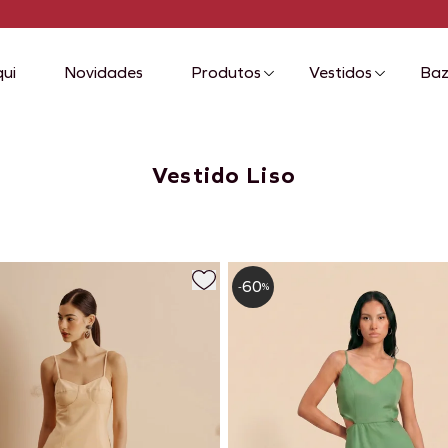
Todo bazar com 60% off
qui
Novidades
Produtos
Vestidos
Baz
Vestido Liso
60
-
%