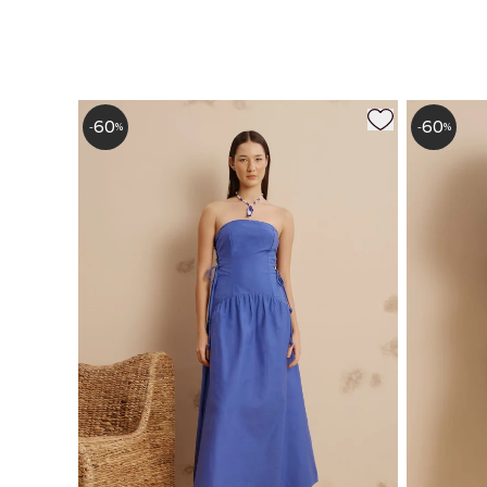
60
60
-
%
-
%