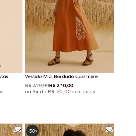
stas
Vestido Midi Bordado Cashmere
R$ 419,99
R$ 210,00
os
ou 3x de R$ 70,00 sem juros
50
-
%