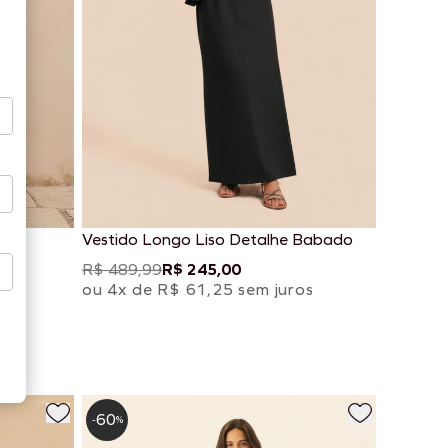
er
Vestido Longo Liso Detalhe Babado
R$ 489,99
R$ 245,00
os
ou 4x de R$ 61,25 sem juros
60
-
%