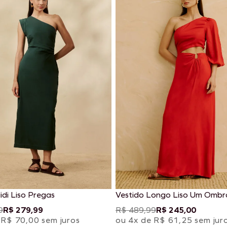
idi Liso Pregas
Vestido Longo Liso Um Ombr
Detalhe na Cintura
9
R$ 279,99
R$ 489,99
R$ 245,00
 R$ 70,00 sem juros
ou 4x de R$ 61,25 sem jur