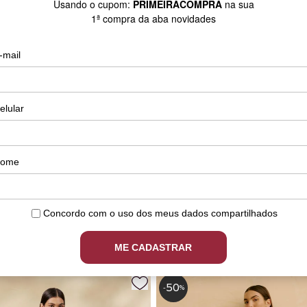
Curto Babados
Vestido Longo Liso Cachecou
9
R$ 148,00
R$ 439,99
R$ 176,00
 R$ 74,00 sem juros
ou 2x de R$ 88,00 sem jur
50
-
%