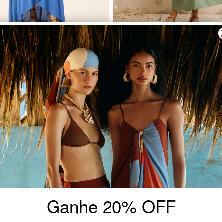
Longo Cachecouer Babados
Vestido Midi Elástico Busto
9
R$ 176,00
R$ 369,99
R$ 148,00
 R$ 88,00 sem juros
ou 2x de R$ 74,00 sem jur
60
-
%