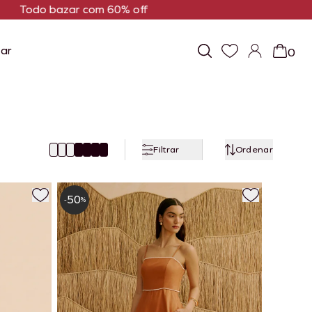
ar
0
Filtrar
Ordenar
50
-
%