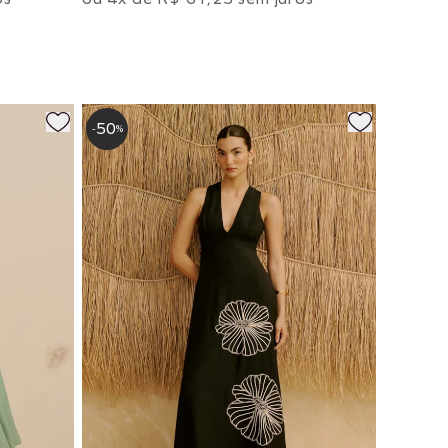
50
-
%