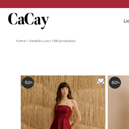
Li
home
/
Vestido Liso (166 produtos)
50
60
-
%
-
%